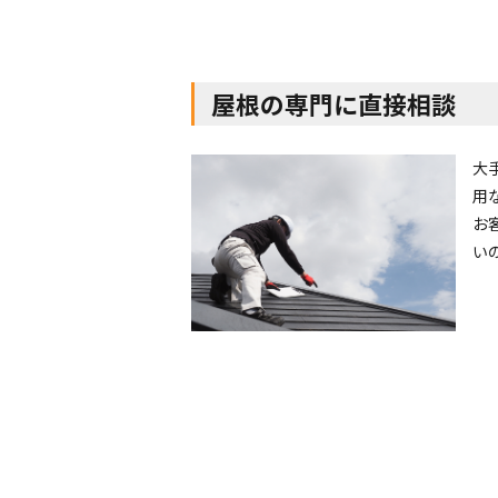
屋根の専門に直接相談
大
用
お
い