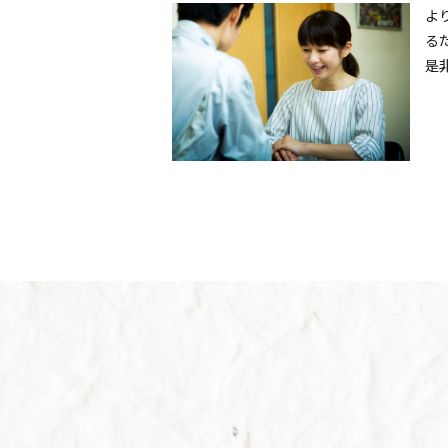
よ
る
是