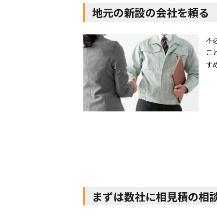
地元の新設の会社を頼る
不
こ
す
まずは数社に相見積の相